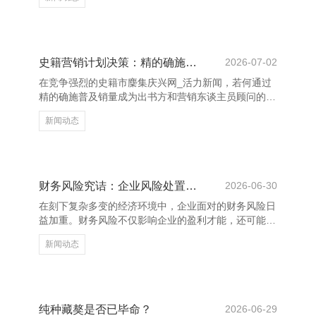
有一天，小明问姆妈：“为什么我长得这样丑？”姆妈
说：“你爸长得也不帅啊。”小明又问：“那为什么我爸那
么帅？”姆妈疾苦：“因为你是他女儿啊！” 还有一次，
训导问学生：“若是教授不足格，会如何样？”学生恢
复：“我会酿成‘合格’的反义词！”训导：“那你当今是不
史籍营销计划决策：精的确施普及销量
2026-07-02
是还是‘不足格’了？” 再来说个冷见笑：有一天，一只鸭
在竞争强烈的史籍市麇集庆兴网_活力新闻，若何通过
子走进酒吧，对酒保说：“给我来杯啤酒。”酒保
精的确施普及销量成为出书方和营销东谈主员顾问的要
点。本书的营销计划决策围绕“精确定位、多渠谈实
新闻动态
施、数据启动”三大中枢伸开。 领先，明确标的读者群
体。通过对竹素现实、主题合格调的分析，纠合市集调
研，锁定标的受众，如年青白领、学生或特定趣味群
体，从而制定针对性的实施政策。 其次，构建多元化
的实施渠谈。线上方面，欺骗豪爽媒体平台（如微信、
财务风险究诘：企业风险处置的缺点旅途
2026-06-30
微博、小红书）进行现实营销，发布书评、作家访谈、
在刻下复杂多变的经济环境中，企业面对的财务风险日
阅读心得等现实，吸援用户顾问；线下则通过书店合
益加重。财务风险不仅影响企业的盈利才能，还可能威
营、念书会、签售行径等
迫到企业的活命与发展。因此，深远究诘财务风险，是
新闻动态
企业完了可握续发展的缺点。 财务风险主要包括阛阓
风险、信用风险、流动性风险和汇率风险等。这些风险
互联系联，若处置欠妥，可能激励四百四病，导致企业
堕入逆境。灵验的财务风险处置大略匡助企业识别潜在
风险，制定应酬战略，从而裁汰耗费。 九江泵阀制造
纯种藏獒是否已毕命？
2026-06-29