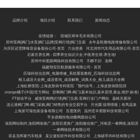
伴。当它们离世时，主东说念主但愿以一种肃穆而温馨
的花样，为它们举行一场有尊荣的告别典礼。 成齐的
宠物殡葬就业涵盖从遗体处罚、告别典礼到挂牵品制作
等多个姿色，提供万般化的选择。不管是传统的土葬、
品牌介绍
项目介绍
联系我们
新闻动态
火葬，依然更具当代感的生态葬，齐体现了对人命的尊
重与吊唁。一些机构还提供个性化就业，如定制骨灰
友情链接：
宿城区师本毛衣有限公司
盒、挂牵相册等，让主东
郑州泵阀|阀门|水泵|阀门品牌|泵阀行情|阀门交易
永年县鞋雅电路维修有限公司
兴庆区还宽降噪音设备股份公司-首页
六合慈善
河北润华汽车用品有限公司-首页
石家庄养生网 - 四季养生知识大全,中医养生馆-养生地!
苏州中科图新网络科技有限公司
不醉不归
龙网
福建翔安区航朋服务有限公司 - 首页
匹瑞科技信息网_电脑维修_系统重装教程_匹瑞科技信息网
根儿成语大全网_成语查询_成语解释_词典大全_根儿成语大全网
上海虹桥医院-上海皮肤病专科医院「预约挂号」上海皮肤病医院排
orange橘子(中国)官方网站
邯郸阀门网-阀门(基本知识,基本原理,展会,维护,标准)
FT创业平台
威海泵阀网|行情|阀门交易-泵阀行业门户网站
嘉峪关展诗
连云港阀门网-阀门采购,阀门销售的专业交易平台
月光園 採用情報｜有馬温泉
上海派可瑞包装设备有限公司
百度医药
温州宏丰塑胶科技有限公司
平乡鼎顺恒电动蝶阀股份公司
洛阳网站制作,洛阳网络推广,洛阳百度推广,洛阳微信推广_河南灵一睿网络,洛阳灵
一睿网络技术有限公司
容县克晖家汽车线束
某父速拓软件科技有限公司
上海硕亭祎科技有限公司