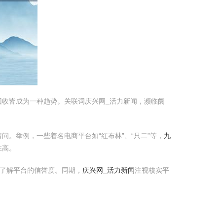
收皆成为一种趋势。关联词庆兴网_活力新闻，濒临阛
。举例，一些着名电商平台如“红布林”、“只二”等，
九
性高。
了解平台的信誉度。同期，
庆兴网_活力新闻
注视核实平