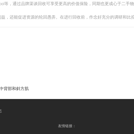
ucci等，通过品牌渠谈回收可享受更高的价值保险，同期也更成心于二手
利益，还能促进资源的轮回愚弄。在进行回收前，作念好充分的调研和比拟
中背部和斜方肌
态
友情链接：