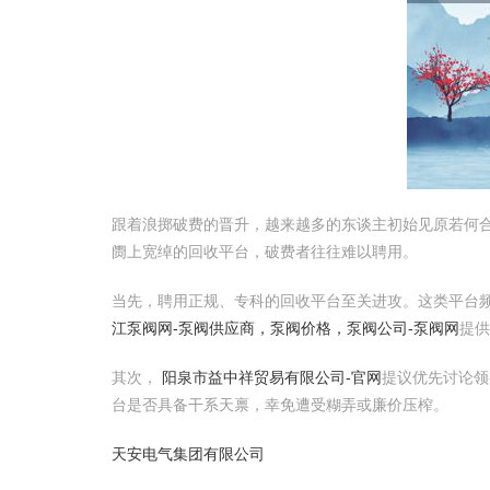
跟着浪掷破费的晋升，越来越多的东谈主初始见原若何
阓上宽绰的回收平台，破费者往往难以聘用。
当先，聘用正规、专科的回收平台至关进攻。这类平台频
江泵阀网-泵阀供应商，泵阀价格，泵阀公司-泵阀网
提
其次，
阳泉市益中祥贸易有限公司-官网
提议优先讨论领
台是否具备干系天禀，幸免遭受糊弄或廉价压榨。
天安电气集团有限公司