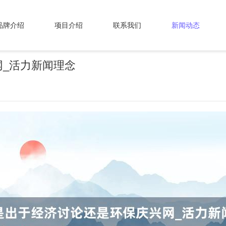
品牌介绍
项目介绍
联系我们
新闻动态
_活力新闻理念